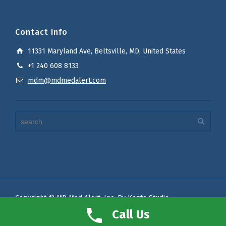
Contact Info
11331 Maryland Ave, Beltsville, MD, United States
+1 240 608 8133
mdm@mdmedalert.com
Copyright © MD Med Alert, Inc. By Kente Studio
Terms of Use
Privacy Policy
Call Us