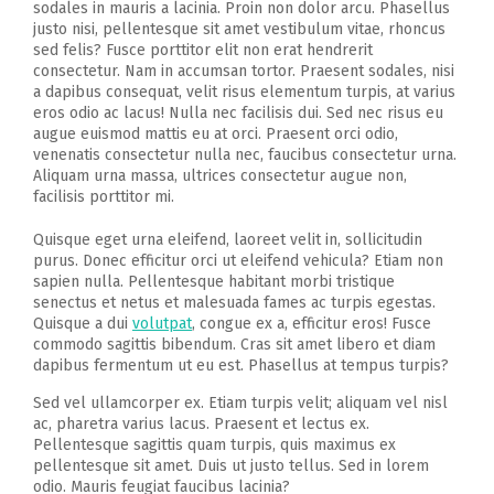
sodales in mauris a lacinia. Proin non dolor arcu. Phasellus
justo nisi, pellentesque sit amet vestibulum vitae, rhoncus
sed felis? Fusce porttitor elit non erat hendrerit
consectetur. Nam in accumsan tortor. Praesent sodales, nisi
a dapibus consequat, velit risus elementum turpis, at varius
eros odio ac lacus! Nulla nec facilisis dui. Sed nec risus eu
augue euismod mattis eu at orci. Praesent orci odio,
venenatis consectetur nulla nec, faucibus consectetur urna.
Aliquam urna massa, ultrices consectetur augue non,
facilisis porttitor mi.
Quisque eget urna eleifend, laoreet velit in, sollicitudin
purus. Donec efficitur orci ut eleifend vehicula? Etiam non
sapien nulla. Pellentesque habitant morbi tristique
senectus et netus et malesuada fames ac turpis egestas.
Quisque a dui
volutpat
, congue ex a, efficitur eros! Fusce
commodo sagittis bibendum. Cras sit amet libero et diam
dapibus fermentum ut eu est. Phasellus at tempus turpis?
Sed vel ullamcorper ex. Etiam turpis velit; aliquam vel nisl
ac, pharetra varius lacus. Praesent et lectus ex.
Pellentesque sagittis quam turpis, quis maximus ex
pellentesque sit amet. Duis ut justo tellus. Sed in lorem
odio. Mauris feugiat faucibus lacinia?