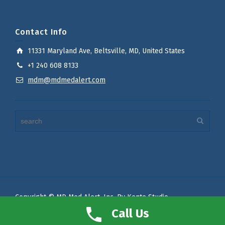
Contact Info
11331 Maryland Ave, Beltsville, MD, United States
+1 240 608 8133
mdm@mdmedalert.com
Copyright © MD Med Alert, Inc. By Kente Studio
Terms of Use
Privacy Policy
Call Us